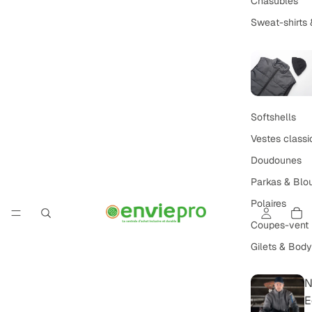
Chasubles
Sweat-shirts 
Softshells
Vestes classi
Doudounes
Parkas & Blo
Polaires
Coupes-vent
Gilets & Bod
N
E