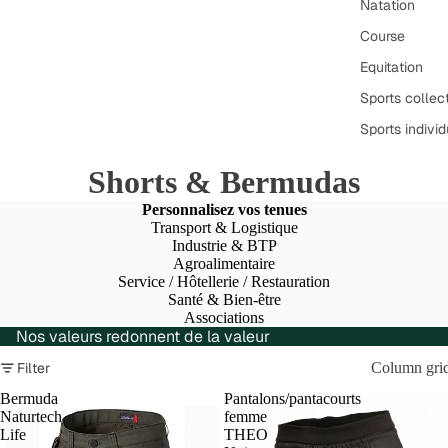
Natation
Course
Equitation
Sports collect
Sports individ
Shorts & Bermudas
Personnalisez vos tenues
Transport & Logistique
Industrie & BTP
Agroalimentaire
Service / Hôtellerie / Restauration
Santé & Bien-être
Associations
Nos valeurs redonnent de la valeur
Filter
Column gri
Bermuda
Pantalons/pantacourts
Naturtech
femme
Life
THEO