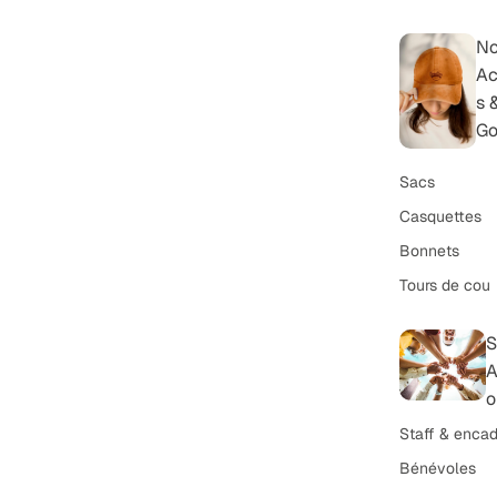
N
Ac
s 
Go
Sacs
Casquettes
Bonnets
Tours de cou
S
A
o
Staff & encad
Bénévoles