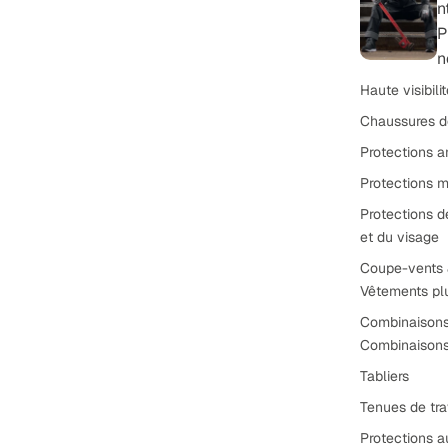
n
P
n
Haute visibili
Chaussures d
Protections a
Protections m
Protections d
et du visage
Coupe-vents
Vêtements pl
Combinaison
Combinaisons 
Tabliers
Tenues de tra
Protections a