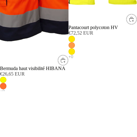
Pantacourt polycoton HV
€72,52 EUR
Bermuda haut visibilité HIBANA
€26,65 EUR
Short
Short
extensible
Haute
(stretch)
Visibilité