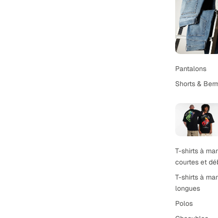
Pantalons
Shorts & Ber
T-shirts à m
courtes et dé
T-shirts à m
longues
Polos