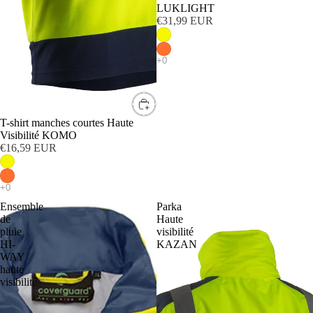
LUKLIGHT
€31,99 EUR
T-shirt manches courtes Haute
Visibilité KOMO
€16,59 EUR
Ensemble
Parka
de
Haute
pluie
visibilité
HI-
KAZAN
WAY
haute
visibilité