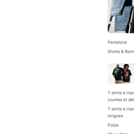
Pantalons
Shorts & Ber
T-shirts à m
courtes et dé
T-shirts à m
longues
Polos