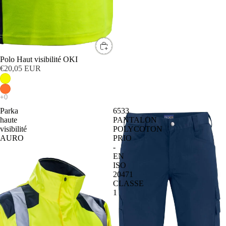
Polo Haut visibilité OKI
€20,05 EUR
Parka
6533
haute
PANTALON
visibilité
POLYCOTON
AURO
PRIO
-
EN
ISO
20471
CLASSE
1