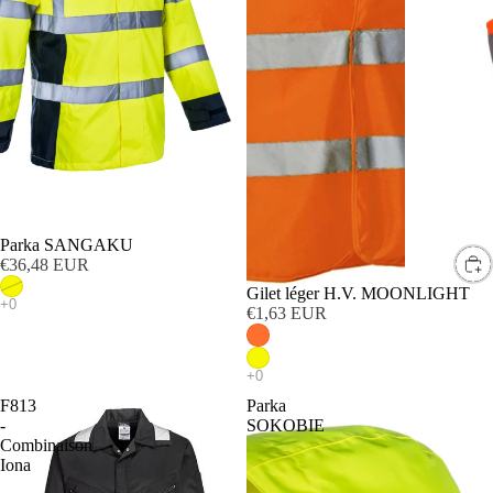
SOLD OUT
Parka SANGAKU
€36,48 EUR
Gilet léger H.V. MOONLIGHT
€1,63 EUR
F813
Parka
-
SOKOBIE
Combinaison
Iona