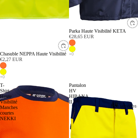
Parka Haute Visibilité KETA
€28,65 EUR
Chasuble NEPPA Haute Visibilité
€2,27 EUR
T-
Pantalon
Shirt
HV
Haute
HIBANA
Visibilité
II
Nos services 
Manches
courtes
NEKKI