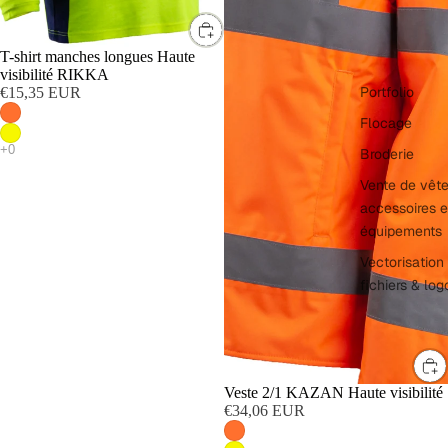
T-shirt manches longues Haute
visibilité RIKKA
Portfolio
€15,35 EUR
Flocage
Broderie
Vente de vêt
accessoires e
équipements
Vectorisation
fichiers & log
Veste 2/1 KAZAN Haute visibilité
€34,06 EUR