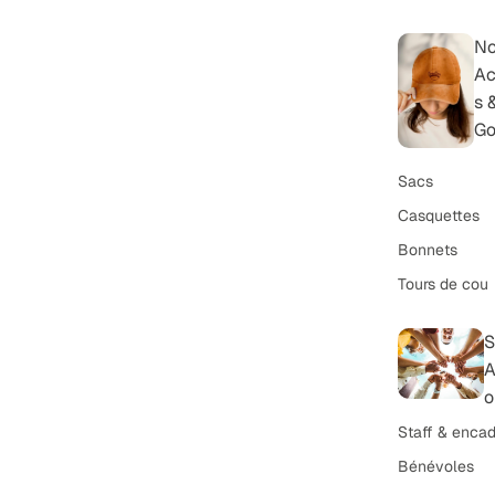
N
Ac
s 
Go
Sacs
Casquettes
Bonnets
Tours de cou
S
A
o
Staff & encad
Bénévoles