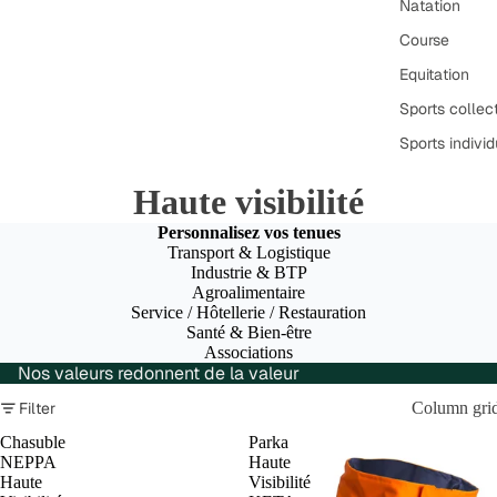
Natation
Course
Equitation
Sports collect
Sports individ
Haute visibilité
Personnalisez vos tenues
Transport & Logistique
Industrie & BTP
Agroalimentaire
Service / Hôtellerie / Restauration
Santé & Bien-être
Associations
Nos valeurs redonnent de la valeur
Filter
Column gri
Chasuble
Parka
NEPPA
Haute
Haute
Visibilité