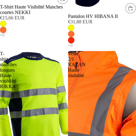
T-Shirt Haute Visibilité Manches
courtes NEKKI
Pantalon HV HIBANA II
€15,66 EUR
€31,88 EUR
T-
Veste
shirt
2/1
manches
KAZAN
longues
Haute
Haute
visibilité
visibilité
RIKKA