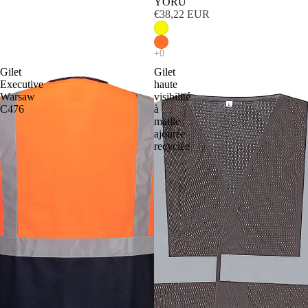
YORU
€38,22 EUR
Gilet
Gilet
Executive
haute
Warsaw
visibilité
C476
à
maille
ajourée
recyclée