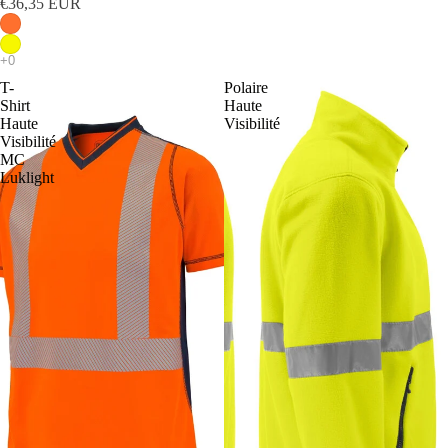
€36,35 EUR
T-
Polaire
Shirt
Haute
Haute
Visibilité
Visibilité
MC
Luklight