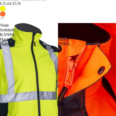
€35,04 EUR
Veste
Parka
Softshell
Haut
KANPA
visibilité
Haute-
femme
visibilité
HORA