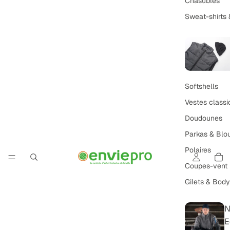
Chasubles
Sweat-shirts 
Softshells
Vestes classi
Doudounes
Parkas & Blo
Polaires
Coupes-vent
Gilets & Bod
N
E