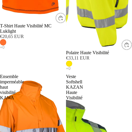
T-Shirt Haute Visibilité MC
Luklight
€20,65 EUR
Polaire Haute Visibilité
€33,11 EUR
Ensemble
Veste
imperméable
Softshell
haut
KAZAN
visibilité
Haute
KAWA
Visibilité