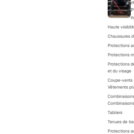
n
P
n
Haute visibili
Chaussures d
Protections a
Protections m
Protections d
et du visage
Coupe-vents
Vêtements pl
Combinaison
Combinaisons 
Tabliers
Tenues de tra
Protections a