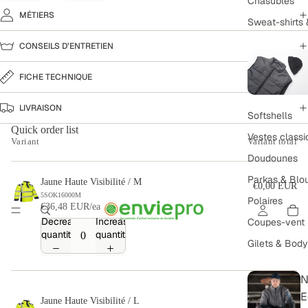
Chasubles
MÉTIERS
Sweat-shirts 
CONSEILS D’ENTRETIEN
FICHE TECHNIQUE
LIVRAISON
Softshells
Quick order list
Vestes classi
Variant
Variant total
Doudounes
Parkas & Blo
Jaune Haute Visibilité / M
€0,00 EUR
5SOK16000M
Polaires
€36,48 EUR/ea
Decrease
Increase
Coupes-vent
quantity
quantity
Gilets & Bod
N
E
Jaune Haute Visibilité / L
€0,00 EUR