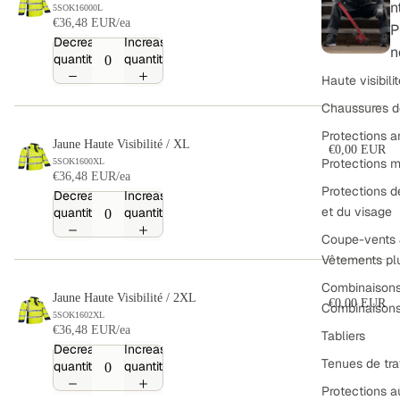
n
5SOK16000L
€36,48 EUR/ea
P
Decrease
Increase
n
quantity
quantity
Haute visibili
Chaussures d
Protections a
Jaune Haute Visibilité / XL
€0,00 EUR
Protections m
5SOK1600XL
€36,48 EUR/ea
Protections d
Decrease
Increase
et du visage
quantity
quantity
Coupe-vents
Vêtements pl
Combinaison
Jaune Haute Visibilité / 2XL
€0,00 EUR
Combinaisons 
5SOK1602XL
€36,48 EUR/ea
Tabliers
Decrease
Increase
Tenues de tra
quantity
quantity
Protections a