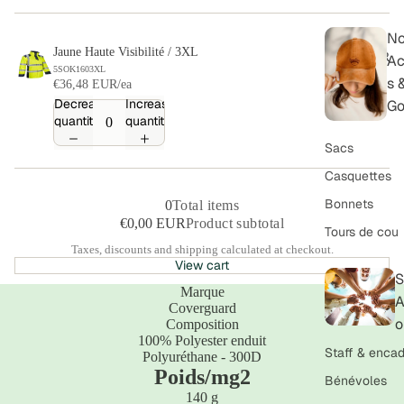
N
Jaune Haute Visibilité / 3XL
€0,00 EUR
Ac
5SOK1603XL
s 
€36,48 EUR/ea
Decrease
Increase
Go
quantity
quantity
Sacs
Casquettes
Bonnets
0
Total items
€0,00 EUR
Product subtotal
Tours de cou
Taxes, discounts and shipping calculated at checkout.
View cart
S
Marque
A
Coverguard
o
Composition
100% Polyester enduit
Staff & encad
Polyuréthane - 300D
Poids/mg2
Bénévoles
140
g