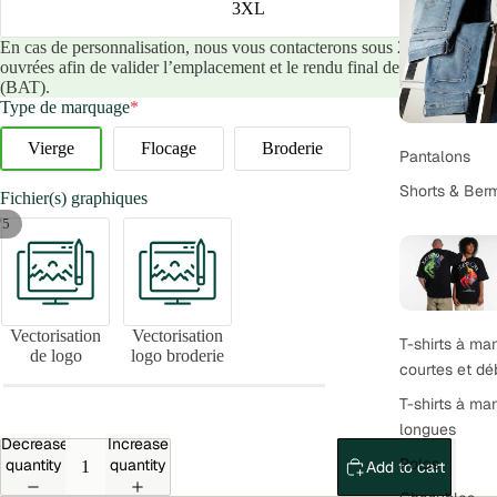
3XL
En cas de personnalisation, nous vous contacterons sous 24 heures
ouvrées afin de valider l’emplacement et le rendu final de votre design
(BAT).
Type de marquage
*
Vierge
Flocage
Broderie
Pantalons
Shorts & Ber
Fichier(s) graphiques
/
5
Vectorisation
Vectorisation
T-shirts à m
de logo
logo broderie
courtes et dé
T-shirts à m
longues
Decrease
Increase
Polos
quantity
quantity
Add to cart